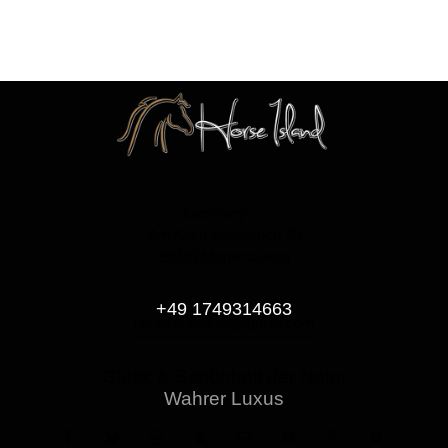
Germany —
Am Alten Steinbruch 20
99310 Marlishausen
+49 1749314663
horse.island.de@gmail.com
Glück & Schönheit der Natur
Wahrer Luxus