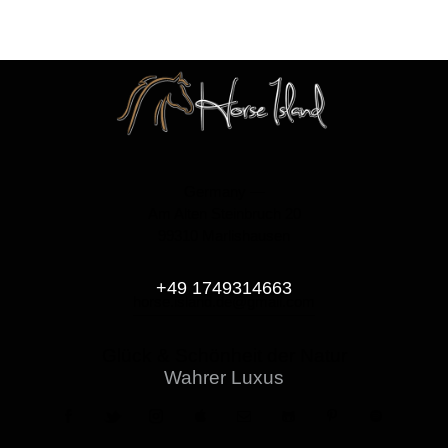
Germany —
Am Alten Steinbruch 20
99310 Marlishausen
+49 1749314663
horse.island.de@gmail.com
Glück & Schönheit der Natur
Wahrer Luxus