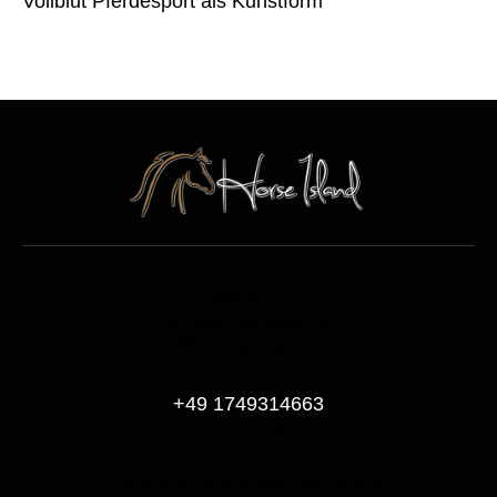
Vollblut Pferdesport als Kunstform
Germany —
Am Alten Steinbruch 20
99310 Marlishausen
+49 1749314663
horse.island.de@gmail.com
Glück & Schönheit der Natur