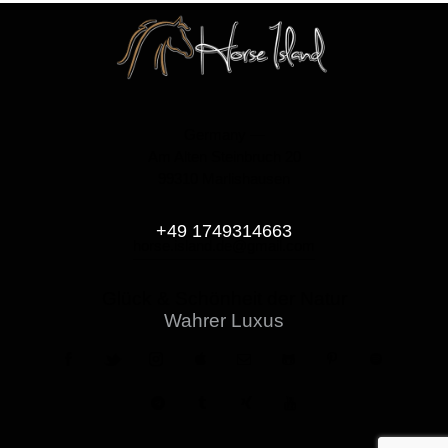
Germany —
Am Alten Steinbruch 20
99310 Marlishausen
+49 1749314663
horse.island.de@gmail.com
Glück & Schönheit der Natur
Wahrer Luxus